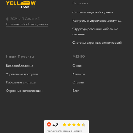
Решения
Системы видеонаблюдения
© 2024 ИП Савин А.Г.
Контроль и управление доступом
Политика обработки данных
Структурированные кабельные
системы
Системы охранных сигнализаций
Наши Проекты
МЕНЮ
Видеонаблюдение
О нас
Управление доступом
Клиенты
Кабельные системы
Отзывы
Охранные сигнализации
Блог