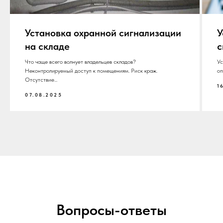
Установка охранной сигнализации
У
на складе
с
Что чаще всего волнует владельцев складов?
Ус
Неконтролируемый доступ к помещениям. Риск краж.
оп
Отсутствие...
1
07.08.2025
Вопросы-ответы